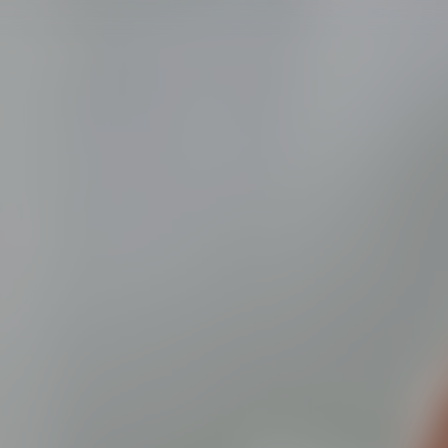
DR. WENINGER
DR. WENINGER-SIGNATURE-TREATMENTS
KOMP